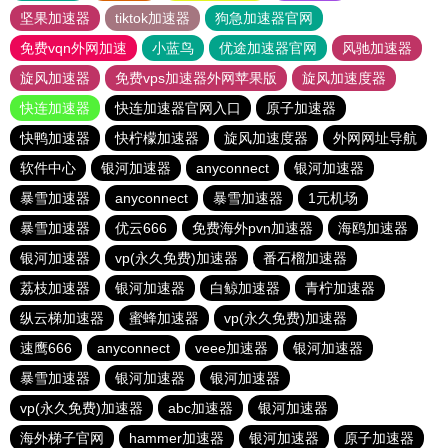
坚果加速器
tiktok加速器
狗急加速器官网
免费vqn外网加速
小蓝鸟
优途加速器官网
风驰加速器
旋风加速器
免费vps加速器外网苹果版
旋风加速度器
快连加速器
快连加速器官网入口
原子加速器
快鸭加速器
快柠檬加速器
旋风加速度器
外网网址导航
软件中心
银河加速器
anyconnect
银河加速器
暴雪加速器
anyconnect
暴雪加速器
1元机场
暴雪加速器
优云666
免费海外pvn加速器
海鸥加速器
银河加速器
vp(永久免费)加速器
番石榴加速器
荔枝加速器
银河加速器
白鲸加速器
青柠加速器
纵云梯加速器
蜜蜂加速器
vp(永久免费)加速器
速鹰666
anyconnect
veee加速器
银河加速器
暴雪加速器
银河加速器
银河加速器
vp(永久免费)加速器
abc加速器
银河加速器
海外梯子官网
hammer加速器
银河加速器
原子加速器