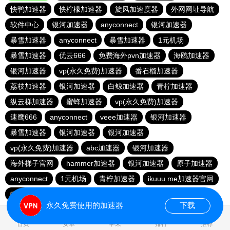
快鸭加速器
快柠檬加速器
旋风加速度器
外网网址导航
软件中心
银河加速器
anyconnect
银河加速器
暴雪加速器
anyconnect
暴雪加速器
1元机场
暴雪加速器
优云666
免费海外pvn加速器
海鸥加速器
银河加速器
vp(永久免费)加速器
番石榴加速器
荔枝加速器
银河加速器
白鲸加速器
青柠加速器
纵云梯加速器
蜜蜂加速器
vp(永久免费)加速器
速鹰666
anyconnect
veee加速器
银河加速器
暴雪加速器
银河加速器
银河加速器
vp(永久免费)加速器
abc加速器
银河加速器
海外梯子官网
hammer加速器
银河加速器
原子加速器
anyconnect
1元机场
青柠加速器
ikuuu.me加速器官网
蚂蚁加速器
哇哇加速器
永久免费使用的加速器
下载
0.021738s
首页
安卓
苹果
排行
推荐