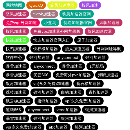
网站地图
QuickQ
旋风加速度器
旋风加速
坚果加速器
tiktok加速器
狗急加速器官网
免费vqn外网加速
小蓝鸟
优途加速器官网
风驰加速器
旋风加速器
免费vps加速器外网苹果版
旋风加速度器
快连加速器
快连加速器官网入口
原子加速器
快鸭加速器
快柠檬加速器
旋风加速度器
外网网址导航
软件中心
银河加速器
anyconnect
银河加速器
暴雪加速器
anyconnect
暴雪加速器
1元机场
暴雪加速器
优云666
免费海外pvn加速器
海鸥加速器
银河加速器
vp(永久免费)加速器
番石榴加速器
荔枝加速器
银河加速器
白鲸加速器
青柠加速器
纵云梯加速器
蜜蜂加速器
vp(永久免费)加速器
速鹰666
anyconnect
veee加速器
银河加速器
暴雪加速器
银河加速器
银河加速器
vp(永久免费)加速器
abc加速器
银河加速器