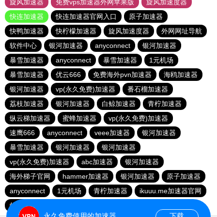
旋风加速器
免费vps加速器外网苹果版
旋风加速度器
快连加速器
快连加速器官网入口
原子加速器
快鸭加速器
快柠檬加速器
旋风加速度器
外网网址导航
软件中心
银河加速器
anyconnect
银河加速器
暴雪加速器
anyconnect
暴雪加速器
1元机场
暴雪加速器
优云666
免费海外pvn加速器
海鸥加速器
银河加速器
vp(永久免费)加速器
番石榴加速器
荔枝加速器
银河加速器
白鲸加速器
青柠加速器
纵云梯加速器
蜜蜂加速器
vp(永久免费)加速器
速鹰666
anyconnect
veee加速器
银河加速器
暴雪加速器
银河加速器
银河加速器
vp(永久免费)加速器
abc加速器
银河加速器
海外梯子官网
hammer加速器
银河加速器
原子加速器
anyconnect
1元机场
青柠加速器
ikuuu.me加速器官网
蚂蚁加速器
哇哇加速器
永久免费使用的加速器
下载