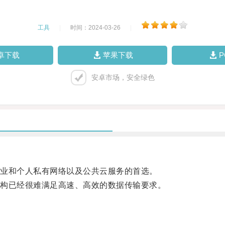
工具
|
时间：2024-03-26
|
卓下载
苹果下载
安卓市场，安全绿色
业和个人私有网络以及公共云服务的首选。
构已经很难满足高速、高效的数据传输要求。