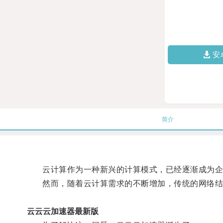
安
简介
云计算作为一种新兴的计算模式，已经逐渐成为企
然而，随着云计算需求的不断增加，传统的网络结
云云云加速器最新版