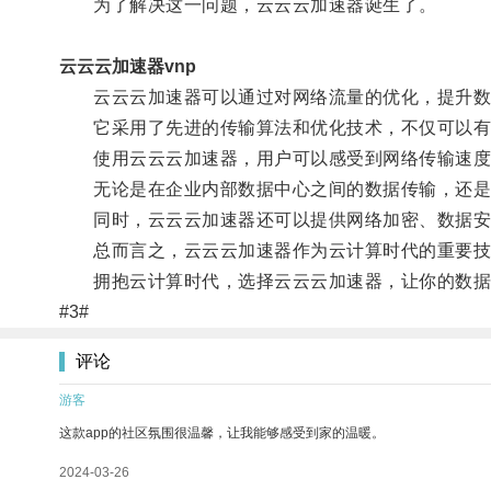
为了解决这一问题，云云云加速器诞生了。
云云云加速器vnp
云云云加速器可以通过对网络流量的优化，提升数
它采用了先进的传输算法和优化技术，不仅可以有效
使用云云云加速器，用户可以感受到网络传输速度
无论是在企业内部数据中心之间的数据传输，还是在
同时，云云云加速器还可以提供网络加密、数据安
总而言之，云云云加速器作为云计算时代的重要技术
拥抱云计算时代，选择云云云加速器，让你的数据
#3#
评论
游客
这款app的社区氛围很温馨，让我能够感受到家的温暖。
2024-03-26