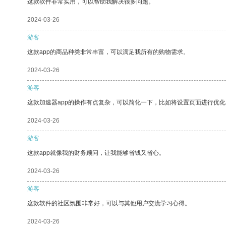
这款软件非常实用，可以帮助我解决很多问题。
2024-03-26
游客
这款app的商品种类非常丰富，可以满足我所有的购物需求。
2024-03-26
游客
这款加速器app的操作有点复杂，可以简化一下，比如将设置页面进行优化
2024-03-26
游客
这款app就像我的财务顾问，让我能够省钱又省心。
2024-03-26
游客
这款软件的社区氛围非常好，可以与其他用户交流学习心得。
2024-03-26