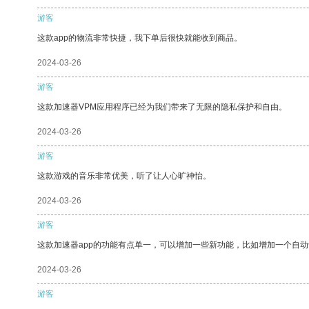
游客
这款app的物流非常快捷，我下单后很快就能收到商品。
2024-03-26
游客
这款加速器VPM应用程序已经为我们带来了无限的隐私保护和自由。
2024-03-26
游客
这款游戏的音乐非常优美，听了让人心旷神怡。
2024-03-26
游客
这款加速器app的功能有点单一，可以增加一些新功能，比如增加一个自
2024-03-26
游客