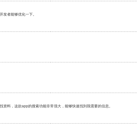
望开发者能够优化一下。
。
找资料，这款app的搜索功能非常强大，能够快速找到我需要的信息。