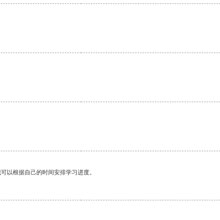
我可以根据自己的时间安排学习进度。