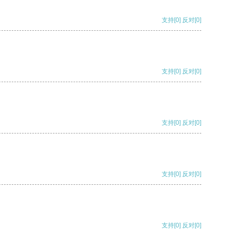
支持
[0]
反对
[0]
支持
[0]
反对
[0]
支持
[0]
反对
[0]
支持
[0]
反对
[0]
支持
[0]
反对
[0]