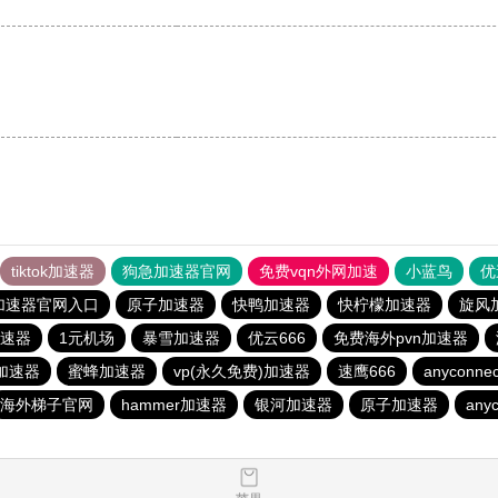
tiktok加速器
狗急加速器官网
免费vqn外网加速
小蓝鸟
优
加速器官网入口
原子加速器
快鸭加速器
快柠檬加速器
旋风
速器
1元机场
暴雪加速器
优云666
免费海外pvn加速器
加速器
蜜蜂加速器
vp(永久免费)加速器
速鹰666
anyconnec
海外梯子官网
hammer加速器
银河加速器
原子加速器
any