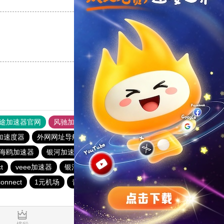
支持
[0]
反对
[0]
支持
[0]
反对
[0]
途加速器官网
风驰加速器
旋风加速器
加速度器
外网网址导航
软件中心
银河加速器
海鸥加速器
银河加速器
vp(永久免费)加速器
番石榴加速器
t
veee加速器
银河加速器
暴雪加速器
银河加速器
connect
1元机场
青柠加速器
ikuuu.me加速器官网