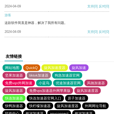
2024-04-09
支持
[0]
反对
[0]
游客
这款软件简直是神器，解决了我所有问题。
2024-04-09
支持
[0]
反对
[0]
友情链接
网站地图
QuickQ
旋风加速度器
旋风加速
坚果加速器
tiktok加速器
狗急加速器官网
免费vqn外网加速
小蓝鸟
优途加速器官网
风驰加速器
旋风加速器
免费vps加速器外网苹果版
旋风加速度器
快连加速器
快连加速器官网入口
原子加速器
快鸭加速器
快柠檬加速器
旋风加速度器
外网网址导航
软件中心
银河加速器
anyconnect
银河加速器