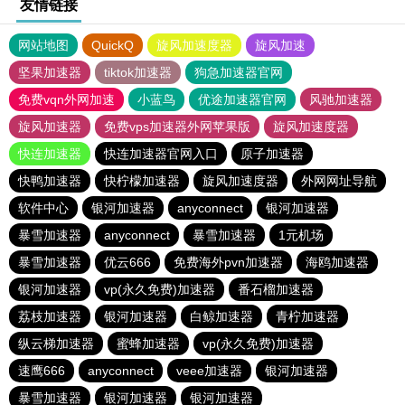
友情链接
网站地图
QuickQ
旋风加速度器
旋风加速
坚果加速器
tiktok加速器
狗急加速器官网
免费vqn外网加速
小蓝鸟
优途加速器官网
风驰加速器
旋风加速器
免费vps加速器外网苹果版
旋风加速度器
快连加速器
快连加速器官网入口
原子加速器
快鸭加速器
快柠檬加速器
旋风加速度器
外网网址导航
软件中心
银河加速器
anyconnect
银河加速器
暴雪加速器
anyconnect
暴雪加速器
1元机场
暴雪加速器
优云666
免费海外pvn加速器
海鸥加速器
银河加速器
vp(永久免费)加速器
番石榴加速器
荔枝加速器
银河加速器
白鲸加速器
青柠加速器
纵云梯加速器
蜜蜂加速器
vp(永久免费)加速器
速鹰666
anyconnect
veee加速器
银河加速器
暴雪加速器
银河加速器
银河加速器