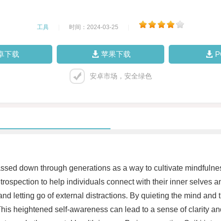
工具
|
时间：2024-03-25
|
卓下载
苹果下载
安卓市场，安全绿色
passed down through generations as a way to cultivate mindfulne
ospection to help individuals connect with their inner selves and
 and letting go of external distractions. By quieting the mind and
This heightened self-awareness can lead to a sense of clarity and