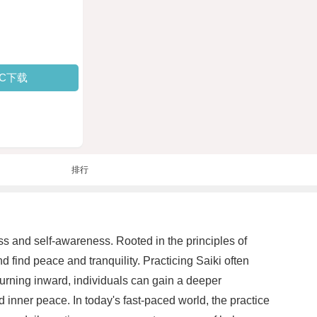
PC下载
排行
ss and self-awareness. Rooted in the principles of
 find peace and tranquility. Practicing Saiki often
 turning inward, individuals can gain a deeper
 inner peace. In today's fast-paced world, the practice