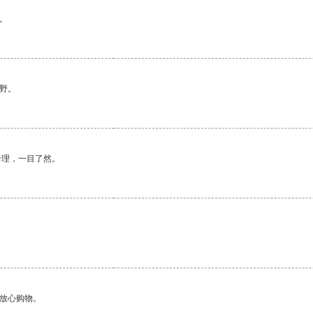
。
野。
合理，一目了然。
够放心购物。