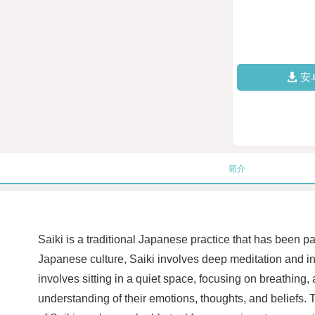
安
简介
Saiki is a traditional Japanese practice that has been 
Japanese culture, Saiki involves deep meditation and intr
involves sitting in a quiet space, focusing on breathing,
understanding of their emotions, thoughts, and beliefs. 