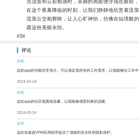
当流萤和云彩相遇时，美丽的画面便浮现在眼前，
在这个夜幕降临的时刻，让我们静静地欣赏着流萤在
流萤云交相辉映，让人心旷神怡，仿佛在仙境般的
愿这份美丽永恒。
#3#
评论
游客
这款app的功能非常强大，可以满足我所有的工作需求，让我能够在工作
2024-03-24
游客
这款app的社区氛围很温馨，让我能够感受到家的温暖。
2024-03-24
游客
这款加速器VPM应用程序提供了顶级的安全性和隐私保护。