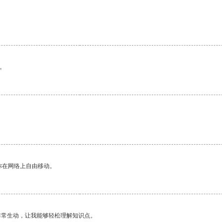
。
。
你在网络上自由移动。
非常生动，让我能够轻松理解知识点。