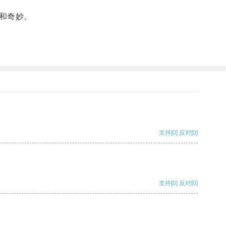
和奇妙。
支持
[0]
反对
[0]
支持
[0]
反对
[0]