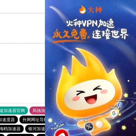
支持
[0]
反对
[0]
支持
[0]
反对
[0]
支持
[0]
反对
[0]
途加速器官网
风驰加速器
旋风加速器
加速度器
外网网址导航
软件中心
银河加速器
海鸥加速器
银河加速器
vp(永久免费)加速器
番石榴加速器