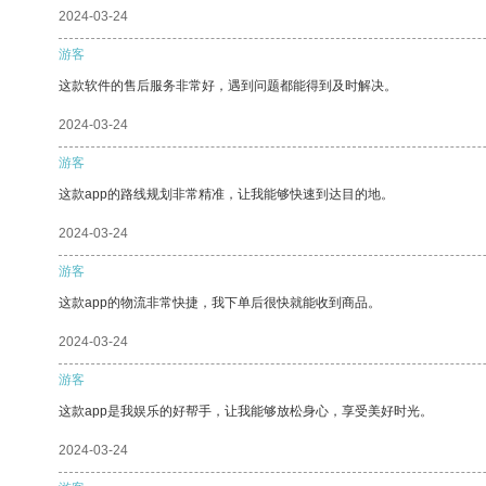
2024-03-24
游客
这款软件的售后服务非常好，遇到问题都能得到及时解决。
2024-03-24
游客
这款app的路线规划非常精准，让我能够快速到达目的地。
2024-03-24
游客
这款app的物流非常快捷，我下单后很快就能收到商品。
2024-03-24
游客
这款app是我娱乐的好帮手，让我能够放松身心，享受美好时光。
2024-03-24