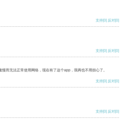
支持
[0]
反对
[0]
支持
[0]
反对
[0]
速慢而无法正常使用网络，现在有了这个app，我再也不用担心了。
支持
[0]
反对
[0]
支持
[0]
反对
[0]